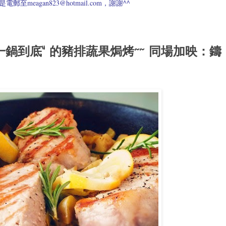
meagan823@hotmail.com，謝謝^^
一鍋到底" 的豬排蔬果焗烤~~ 同場加映：鑄