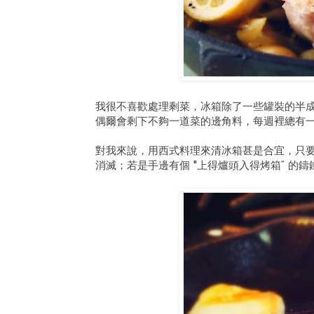
我很不喜歡處理剩菜，冰箱除了一些罐裝的半
偶爾會剩下不夠一道菜的邊角料，每週裡總有
對我來說，用西式料理來清冰箱甚是合宜，只
消滅；若是手邊有個 "上得爐頭入得烤箱“ 