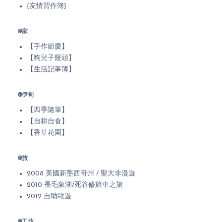
{友情習作簿}
@家
【手作節慶】
【狗兒子饅頭】
【生活記事簿】
@伊甸
【四季隨筆】
【自耕自食】
【香草花園】
@旅
2008 美國新墨西哥州 / 聖大非漫遊
2010 長毛象湖/死谷修旅車之旅
2012 自助歐遊
@工坊