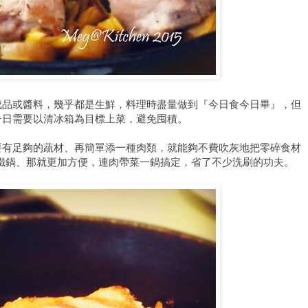
成品或醬料，幾乎都是生鮮，料理時盡量做到『今日食今日畢』，但
一日需要以清冰箱為目標上菜，避免囤積。
要有足夠的蔬材、再簡單添一種肉類，就能夠不費吹灰地把零碎食材
的鑄鐵鍋、那就更加方便，連肉帶菜一鍋搞定，省了不少洗刷的功夫。