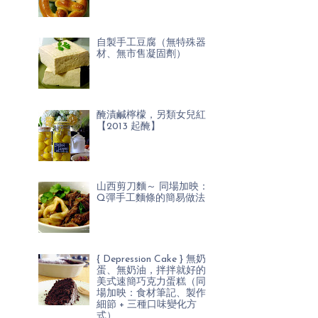
自製手工豆腐（無特殊器
材、無市售凝固劑）
醃漬鹹檸檬，另類女兒紅
【2013 起醃】
山西剪刀麵～ 同場加映：
Q彈手工麵條的簡易做法
{ Depression Cake } 無奶
蛋、無奶油，拌拌就好的
美式速簡巧克力蛋糕（同
場加映：食材筆記、製作
細節 + 三種口味變化方
式）