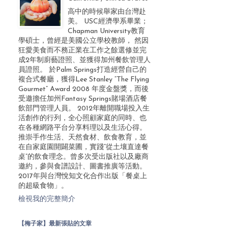
高中的時候舉家由台灣赴
美。 USC經濟學系畢業；
Chapman University教育
學碩士，曾經是美國公立學校教師， 然因
狂愛美食而不務正業在工作之餘選修並完
成2年制廚藝證照、並獲得加州餐飲管理人
員證照。 於Palm Springs打造經營自己的
複合式餐廳，獲得Lee Stanley “The Flying
Gourmet” Award 2008 年度金盤獎，而後
受邀擔任加州Fantasy Springs賭場酒店餐
飲部門管理人員。 2012年離開職場投入生
活創作的行列，全心照顧家庭的同時、也
在各種網路平台分享料理以及生活心得。
推崇手作生活、天然食材、飲食教育，並
在自家庭園開闢菜圃，實踐“從土壤直達餐
桌”的飲食理念。曾多次受出版社以及廠商
邀約，參與食譜設計、圖書推廣等活動。
2017年與台灣悅知文化合作出版「餐桌上
的超級食物」。
檢視我的完整簡介
【梅子家】最新張貼的文章