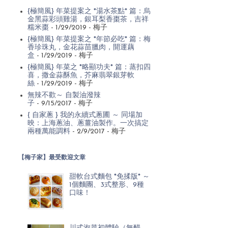
{極簡風} 年菜提案之 *湯水茶點* 篇：烏
金黑蒜彩頭雞湯，銀耳梨香棗茶，吉祥
糯米棗
- 1/29/2019
- 梅子
{極簡風} 年菜提案之 *年節必吃* 篇：梅
香珍珠丸，金花蒜苗臘肉，開運藕
盒
- 1/29/2019
- 梅子
{極簡風} 年菜之 *略顯功夫* 篇：蒸扣四
喜，撒金蒜酥魚，芥麻翡翠銀芽軟
絲
- 1/29/2019
- 梅子
無辣不歡～ 自製油潑辣
子
- 9/15/2017
- 梅子
{ 自家蔥 } 我的永續式蔥圃 ～ 同場加
映：上海蔥油、蔥薑油製作。一次搞定
兩種萬能調料
- 2/9/2017
- 梅子
【梅子家】最受歡迎文章
甜軟台式麵包 *免揉版* ～
1個麵團、3式整形、9種
口味！