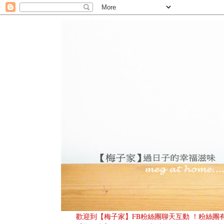
歡迎到
【梅子家】FB粉絲團
聊天互動
！粉絲團