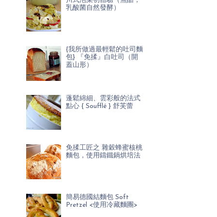
川式泡菜初體驗（無醋，
乳酸菌自然發酵）
{我所做過最輕鬆的吐司麵
包} 『免揉』白吐司（開
蓋山形）
蓬鬆綿細、雲彩般的法式
點心 { Soufflé } 舒芙蕾
免揉工匠之 雜穀蜂蜜核桃
麵包，使用鑄鐵鍋烘培法
簡易德國結麵包 Soft
Pretzel <使用冷藏麵團>