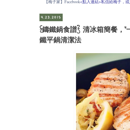
【梅子家】Facebook
<點入連結>私信給梅子，或是電郵至
4.23.2015
{鑄鐵鍋食譜} 清冰箱簡餐，"
鐵平鍋清潔法