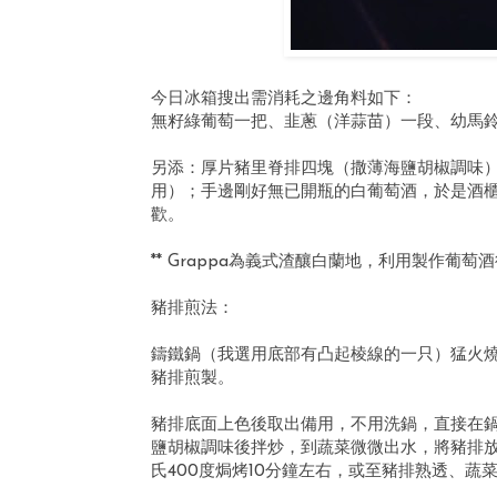
今日冰箱搜出需消耗之邊角料如下：
無籽綠葡萄一把、韭蔥（洋蒜苗）一段、幼馬
另添：厚片豬里脊排四塊（撒薄海鹽胡椒調味
用）；手邊剛好無已開瓶的白葡萄酒，於是酒櫃
歡。
** Grappa為義式渣釀白蘭地，利用製作葡
豬排煎法：
鑄鐵鍋（我選用底部有凸起棱線的一只）猛火
豬排煎製。
豬排底面上色後取出備用，不用洗鍋，直接在鍋
鹽胡椒調味後拌炒，到蔬菜微微出水，將豬排
氏400度焗烤10分鐘左右，或至豬排熟透、蔬