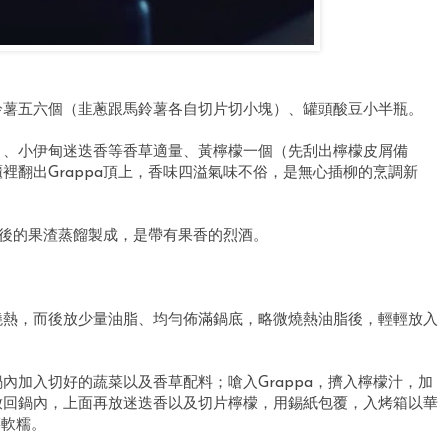
鈴薯五六個（韭蔥跟馬鈴薯各自切片切小塊）、罐頭酸豆小半瓶。
）、小伊甸迷迭香等香草適量、黃檸檬一個（先刮出檸檬皮屑備
裡翻出Grappa頂上，香味四溢氣味不俗，是無心插柳的烹調新
萄酒後的果渣蒸餾製成，是帶有果香的烈酒。
燒熱，而後放少量油脂、均勻佈滿鍋底，略微燒熱油脂後，輕輕放入
內加入切好的蔬菜以及香草配料；嗆入Grappa，擠入檸檬汁，加
放回鍋內，上面再放迷迭香以及切片檸檬，用錫紙包覆，入烤箱以華
菜軟糯。