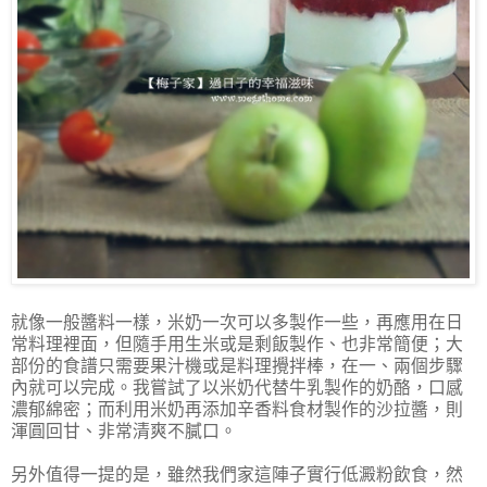
就像一般醬料一樣，米奶一次可以多製作一些，再應用在日
常料理裡面，但隨手用生米或是剩飯製作、也非常簡便；大
部份的食譜只需要果汁機或是料理攪拌棒，在一、兩個步驟
內就可以完成。我嘗試了以米奶代替牛乳製作的奶酪，口感
濃郁綿密；而利用米奶再添加辛香料食材製作的沙拉醬，則
渾圓回甘、非常清爽不膩口。
另外值得一提的是，雖然我們家這陣子實行低澱粉飲食，然