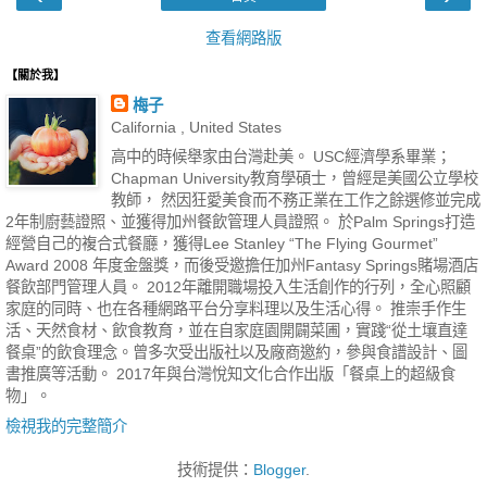
查看網路版
【關於我】
梅子
California , United States
高中的時候舉家由台灣赴美。 USC經濟學系畢業；
Chapman University教育學碩士，曾經是美國公立學校
教師， 然因狂愛美食而不務正業在工作之餘選修並完成
2年制廚藝證照、並獲得加州餐飲管理人員證照。 於Palm Springs打造
經營自己的複合式餐廳，獲得Lee Stanley “The Flying Gourmet”
Award 2008 年度金盤獎，而後受邀擔任加州Fantasy Springs賭場酒店
餐飲部門管理人員。 2012年離開職場投入生活創作的行列，全心照顧
家庭的同時、也在各種網路平台分享料理以及生活心得。 推崇手作生
活、天然食材、飲食教育，並在自家庭園開闢菜圃，實踐“從土壤直達
餐桌”的飲食理念。曾多次受出版社以及廠商邀約，參與食譜設計、圖
書推廣等活動。 2017年與台灣悅知文化合作出版「餐桌上的超級食
物」。
檢視我的完整簡介
技術提供：
Blogger
.