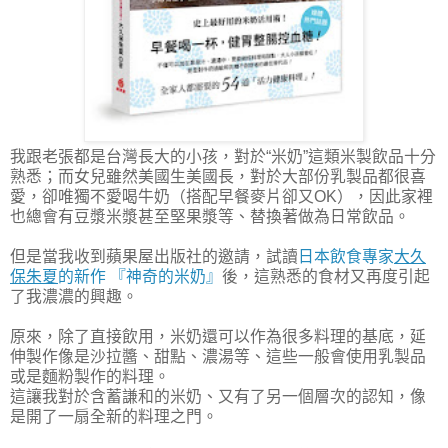
我跟老張都是台灣長大的小孩，對於“米奶”這類米製飲品十分
熟悉；而女兒雖然美國生美國長，對於大部份乳製品都很喜
愛，卻唯獨不愛喝牛奶（搭配早餐麥片卻又OK），因此家裡
也總會有豆漿米漿甚至堅果漿等、替換著做為日常飲品。
但是當我收到蘋果屋出版社的邀請，試讀
日本飲食專家
大久
保朱夏
的新作 『神奇的米奶』
後，這熟悉的食材又再度引起
了我濃濃的興趣。
原來，除了直接飲用，米奶還可以作為很多料理的基底，延
伸製作像是沙拉醬、甜點、濃湯等、這些一般會使用乳製品
或是麵粉製作的料理。
這讓我對於含蓄謙和的米奶、又有了另一個層次的認知，像
是開了一扇全新的料理之門。