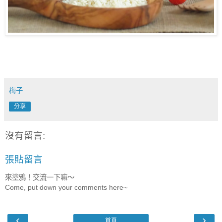
梅子
分享
沒有留言:
張貼留言
來塗鴉！交流一下嘛～
Come, put down your comments here~
‹
›
首頁