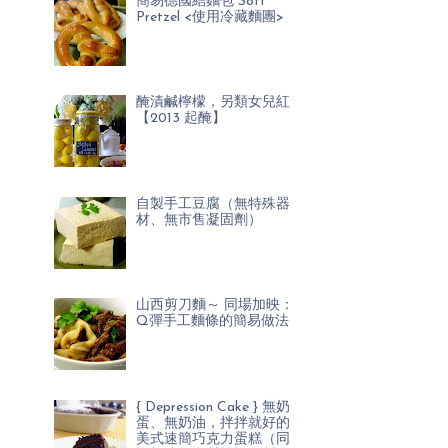
簡易德國結麵包 Soft
Pretzel <使用冷藏麵團>
醃漬鹹檸檬，另類女兒紅
【2013 起醃】
自製手工豆腐（無特殊器
材、無市售凝固劑）
山西剪刀麵～ 同場加映：
Q彈手工麵條的簡易做法
{ Depression Cake } 無奶
蛋、無奶油，拌拌就好的
美式速簡巧克力蛋糕（同