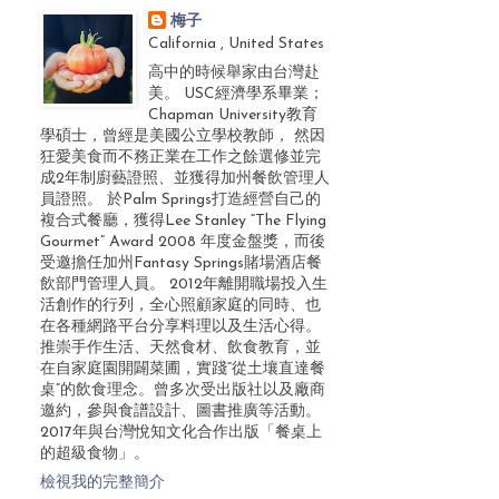
梅子
California , United States
高中的時候舉家由台灣赴
美。 USC經濟學系畢業；
Chapman University教育
學碩士，曾經是美國公立學校教師， 然因
狂愛美食而不務正業在工作之餘選修並完
成2年制廚藝證照、並獲得加州餐飲管理人
員證照。 於Palm Springs打造經營自己的
複合式餐廳，獲得Lee Stanley “The Flying
Gourmet” Award 2008 年度金盤獎，而後
受邀擔任加州Fantasy Springs賭場酒店餐
飲部門管理人員。 2012年離開職場投入生
活創作的行列，全心照顧家庭的同時、也
在各種網路平台分享料理以及生活心得。
推崇手作生活、天然食材、飲食教育，並
在自家庭園開闢菜圃，實踐“從土壤直達餐
桌”的飲食理念。曾多次受出版社以及廠商
邀約，參與食譜設計、圖書推廣等活動。
2017年與台灣悅知文化合作出版「餐桌上
的超級食物」。
檢視我的完整簡介