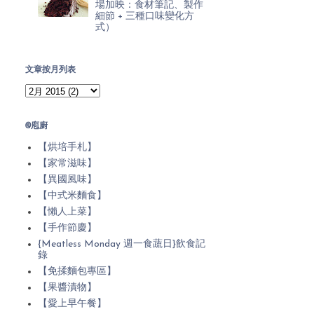
場加映：食材筆記、製作
細節 + 三種口味變化方
式）
文章按月列表
@庖廚
【烘培手札】
【家常滋味】
【異國風味】
【中式米麵食】
【懶人上菜】
【手作節慶】
{Meatless Monday 週一食蔬日}飲食記
錄
【免揉麵包專區】
【果醬漬物】
【愛上早午餐】