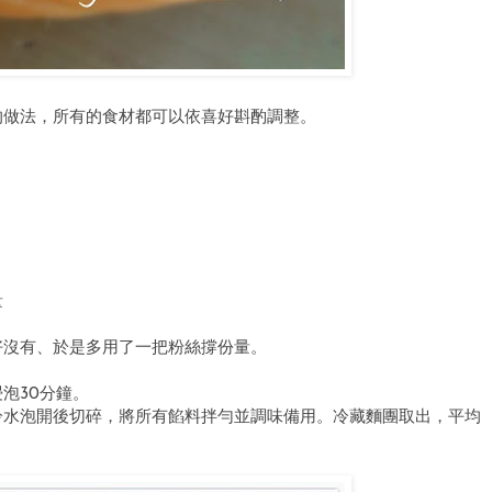
的做法，所有的食材都可以依喜好斟酌調整。
量
正好沒有、於是多用了一把粉絲撐份量。
泡30分鐘。
冷水泡開後切碎，將所有餡料拌勻並調味備用。冷藏麵團取出，平均