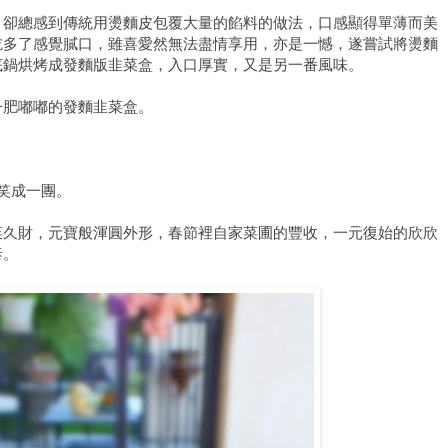
、卻總感到傳統用燙麵皮包覆大量的餡料的做法，口感顯得單薄而美
吃多了感覺膩口，雖喜愛然無法盡情享用，亦是一憾，遂嘗試將燙麵
底鍋烘烤成發麵版韭菜盒，入口厚實，又是另一番風味。
子肥嘟嘟的發麵韭菜盒。
家笑成一團。
菜久財，元寶般渾圓外形，春節裡自家菜圃的豐收，一元復始的欣欣
泰。