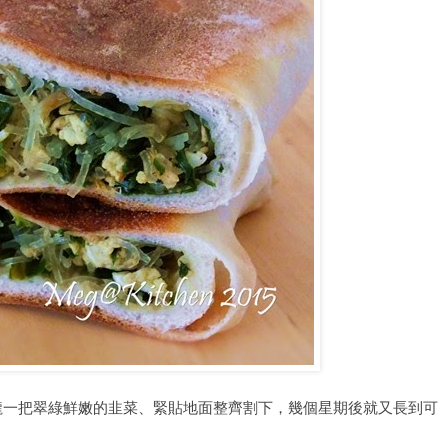
攏一把翠綠鮮嫩的韭菜、緊貼地面整齊割下，幾個星期後就又長到可