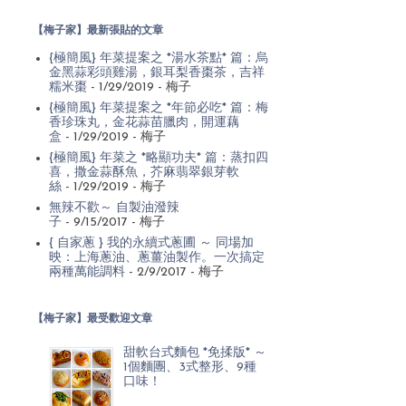
【梅子家】最新張貼的文章
{極簡風} 年菜提案之 *湯水茶點* 篇：烏
金黑蒜彩頭雞湯，銀耳梨香棗茶，吉祥
糯米棗
- 1/29/2019
- 梅子
{極簡風} 年菜提案之 *年節必吃* 篇：梅
香珍珠丸，金花蒜苗臘肉，開運藕
盒
- 1/29/2019
- 梅子
{極簡風} 年菜之 *略顯功夫* 篇：蒸扣四
喜，撒金蒜酥魚，芥麻翡翠銀芽軟
絲
- 1/29/2019
- 梅子
無辣不歡～ 自製油潑辣
子
- 9/15/2017
- 梅子
{ 自家蔥 } 我的永續式蔥圃 ～ 同場加
映：上海蔥油、蔥薑油製作。一次搞定
兩種萬能調料
- 2/9/2017
- 梅子
【梅子家】最受歡迎文章
甜軟台式麵包 *免揉版* ～
1個麵團、3式整形、9種
口味！