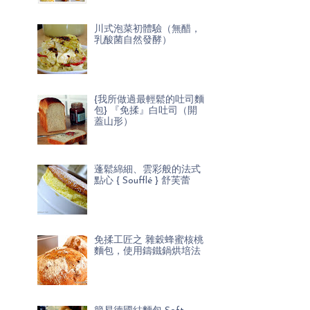
川式泡菜初體驗（無醋，
乳酸菌自然發酵）
{我所做過最輕鬆的吐司麵
包} 『免揉』白吐司（開
蓋山形）
蓬鬆綿細、雲彩般的法式
點心 { Soufflé } 舒芙蕾
免揉工匠之 雜穀蜂蜜核桃
麵包，使用鑄鐵鍋烘培法