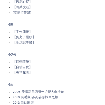
【庖廚心得】
【剩菜改造】
{友情習作簿}
@家
【手作節慶】
【狗兒子饅頭】
【生活記事簿】
@伊甸
【四季隨筆】
【自耕自食】
【香草花園】
@旅
2008 美國新墨西哥州 / 聖大非漫遊
2010 長毛象湖/死谷修旅車之旅
2012 自助歐遊