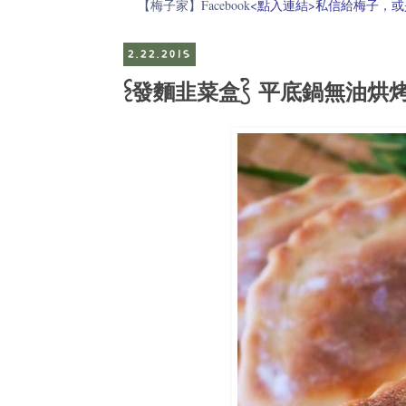
【梅子家】Facebook
<點入連結>私信給梅子，或是電郵至
2.22.2015
{發麵韭菜盒} 平底鍋無油烘