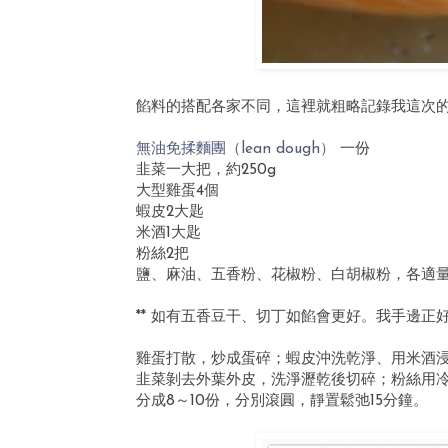
餡料的搭配各家不同，這裡就粗略記錄我這次
無油免揉麵團（lean dough）
一份
韭菜一大把，約250g
大型雞蛋4個
蝦皮2大匙
米酒1大匙
粉絲2把
鹽、麻油、五香粉、花椒粉、白胡椒粉，各適
** 如有五香豆干、切丁如餡會更好。我手邊
雞蛋打散，炒成蛋碎；蝦皮沖洗乾淨、用米酒浸
韭菜剝去外葉外皮，洗淨瀝乾後切碎；粉絲用
分成8～10份，分別滾圓，靜置鬆弛15分鐘。