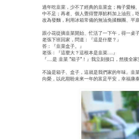
過年吃韭菜，少不了經典的韭菜盒；梅子愛極
中不足；再者、個人覺得豐厚餡料加上油煎，
改為發麵，利用冰箱常備的無油免揉麵團、平
跟小花從摘韭菜開始、忙活了一下午，得一桌
老張下班回家，問道：『這是什麼？』
答：『韭菜盒子。』
老張：『這麼大？這根本是韭菜……』
『……是 韭菜 "箱子"！』我立刻接口，然後全
不論是箱子、盒子，這就是我們家的年味。韭
向榮，以此期盼未來一年的富足平安，幸福康