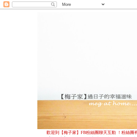
歡迎到
【梅子家】FB粉絲團
聊天互動
！粉絲團