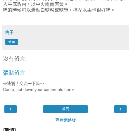
入平底鍋內，以中火兩面煎黃。
吃的時候可以灑點白糖粉或糖漿，搭配水果也很好吃。
梅子
分享
沒有留言:
張貼留言
來塗鴉！交流一下嘛～
Come, put down your comments here~
‹
›
首頁
查看網路版
【關於我】