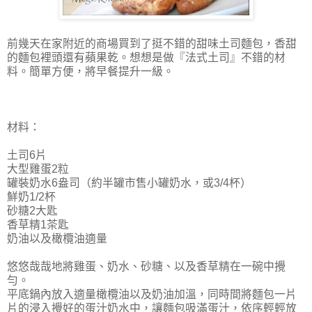
前幾天在家附近的商場買到了挺不錯的甜味土司麵包，香甜
的麵包裡頭還有蘋果乾。想想是做『法式土司』不錯的材
料。簡單方便，將早餐提升一級。
材料：
土司6片
大型雞蛋2粒
罐裝奶水6盎司（約半罐市售小罐奶水，或3/4杯）
鮮奶1/2杯
砂糖2大匙
香草精1茶匙
奶油以及橄欖油適量
悠悠哉哉地將雞蛋、奶水、砂糖、以及香草精在一碗中攪
勻。
平底鍋內放入適量橄欖油以及奶油加溫，同時間將麵包一片
片的浸入攪好的蛋汁奶水中，讓麵包吸滿蛋汁，依序輕輕放