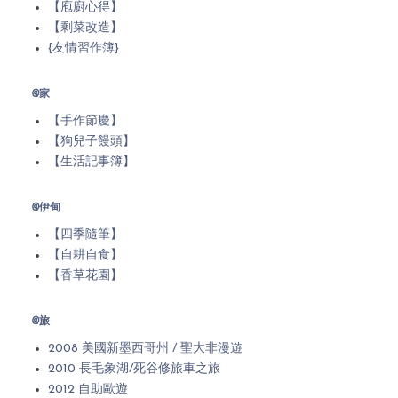
【庖廚心得】
【剩菜改造】
{友情習作簿}
@家
【手作節慶】
【狗兒子饅頭】
【生活記事簿】
@伊甸
【四季隨筆】
【自耕自食】
【香草花園】
@旅
2008 美國新墨西哥州 / 聖大非漫遊
2010 長毛象湖/死谷修旅車之旅
2012 自助歐遊