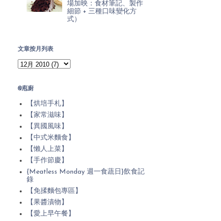
場加映：食材筆記、製作
細節 + 三種口味變化方
式）
文章按月列表
@庖廚
【烘培手札】
【家常滋味】
【異國風味】
【中式米麵食】
【懶人上菜】
【手作節慶】
{Meatless Monday 週一食蔬日}飲食記
錄
【免揉麵包專區】
【果醬漬物】
【愛上早午餐】