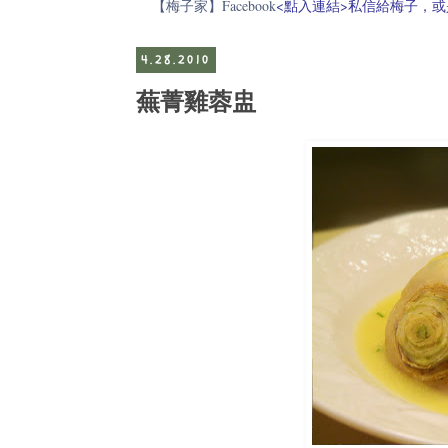
【梅子家】Facebook
<點入連結>私信給梅子，或是電郵至
4.28.2010
蕪菁雞蓉盅