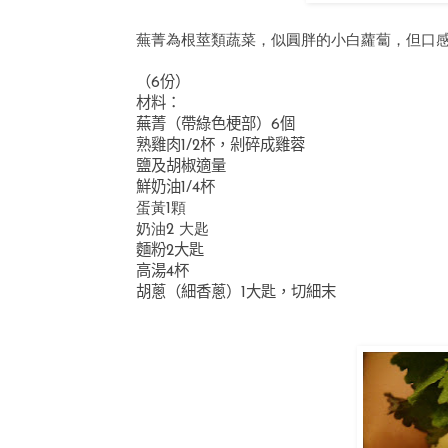
蕪菁為根莖類蔬菜，似圓胖的小白蘿蔔，但口
（
6
份）
材料：
蕪菁（帶綠色梗部）
6
個
熟雞肉
1/2
杯，剁碎成雞蓉
鹽及胡椒適量
鮮奶油1/4杯
蛋黃1顆
奶油2 大匙
麵粉2
大匙
高湯4
杯
胡蔥（細香蔥）
1
大匙，切細末