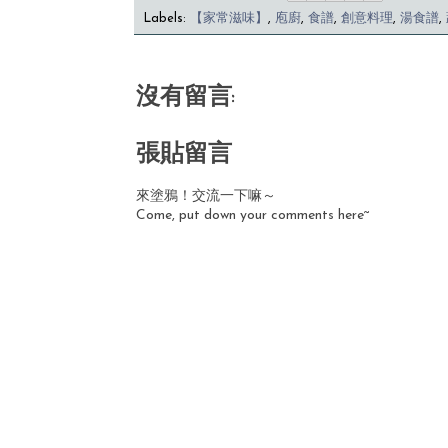
Labels:
【家常滋味】
,
庖廚
,
食譜
,
創意料理
,
湯食譜
,
沒有留言:
張貼留言
來塗鴉！交流一下嘛～
Come, put down your comments here~