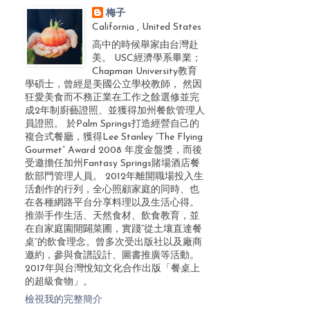
梅子
California , United States
高中的時候舉家由台灣赴
美。 USC經濟學系畢業；
Chapman University教育
學碩士，曾經是美國公立學校教師， 然因
狂愛美食而不務正業在工作之餘選修並完
成2年制廚藝證照、並獲得加州餐飲管理人
員證照。 於Palm Springs打造經營自己的
複合式餐廳，獲得Lee Stanley “The Flying
Gourmet” Award 2008 年度金盤獎，而後
受邀擔任加州Fantasy Springs賭場酒店餐
飲部門管理人員。 2012年離開職場投入生
活創作的行列，全心照顧家庭的同時、也
在各種網路平台分享料理以及生活心得。
推崇手作生活、天然食材、飲食教育，並
在自家庭園開闢菜圃，實踐“從土壤直達餐
桌”的飲食理念。曾多次受出版社以及廠商
邀約，參與食譜設計、圖書推廣等活動。
2017年與台灣悅知文化合作出版「餐桌上
的超級食物」。
檢視我的完整簡介