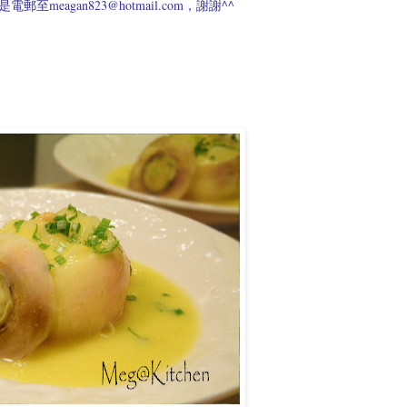
meagan823@hotmail.com，謝謝^^