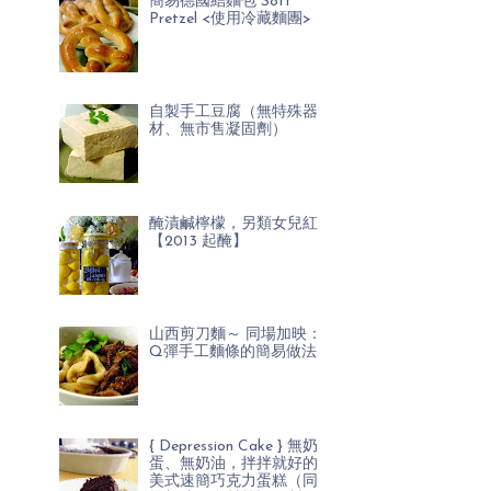
簡易德國結麵包 Soft
Pretzel <使用冷藏麵團>
自製手工豆腐（無特殊器
材、無市售凝固劑）
醃漬鹹檸檬，另類女兒紅
【2013 起醃】
山西剪刀麵～ 同場加映：
Q彈手工麵條的簡易做法
{ Depression Cake } 無奶
蛋、無奶油，拌拌就好的
美式速簡巧克力蛋糕（同