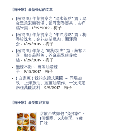
【梅子家】最新張貼的文章
{極簡風} 年菜提案之 *湯水茶點* 篇：烏
金黑蒜彩頭雞湯，銀耳梨香棗茶，吉祥
糯米棗
- 1/29/2019
- 梅子
{極簡風} 年菜提案之 *年節必吃* 篇：梅
香珍珠丸，金花蒜苗臘肉，開運藕
盒
- 1/29/2019
- 梅子
{極簡風} 年菜之 *略顯功夫* 篇：蒸扣四
喜，撒金蒜酥魚，芥麻翡翠銀芽軟
絲
- 1/29/2019
- 梅子
無辣不歡～ 自製油潑辣
子
- 9/15/2017
- 梅子
{ 自家蔥 } 我的永續式蔥圃 ～ 同場加
映：上海蔥油、蔥薑油製作。一次搞定
兩種萬能調料
- 2/9/2017
- 梅子
【梅子家】最受歡迎文章
甜軟台式麵包 *免揉版* ～
1個麵團、3式整形、9種
口味！