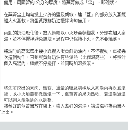
備用，周圍留約1
公分的厚度。將蕪菁做成「盅」、即碗狀。
在蕪菁盅上均勻撒上少許的鹽及胡椒，連「蓋」的部分放入蒸籠
裡大火蒸軟。
將蛋黃跟鮮奶油攪拌均勻備用。
兩匙的奶油融化後，放入麵粉以小火炒至麵糊狀，分幾次加入高
湯，並不停攪拌避免結塊。過程中仍保持小火，先不要燒滾。
將調勻的高湯盛出幾小匙攪入蛋黃鮮奶油內，不停攪動。重複幾
次這個動作，直到蛋黃鮮奶油有些溫熱（比體溫高些），將蛋汁
倒入高湯內，繼續不停
攪拌，並同時加溫煮滾。
將先前挖出的果肉、雞蓉、適量的鹽及胡椒放入高湯內再次煮滾
後，以小火加蓋稍微熬燉一下，至蕪菁的果肉熟軟。若濃湯過濃
可以調入幾湯匙的水調整。
將蒸好的蕪菁盅放在盤上，盛入煮好的濃湯，讓濃湯稍為由盅內
可上桌。