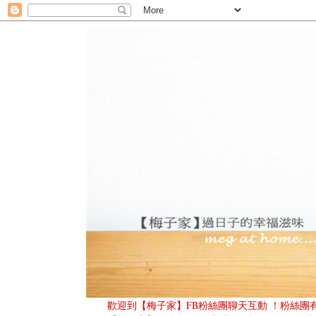
歡迎到
【梅子家】FB粉絲團
聊天互動
！粉絲團