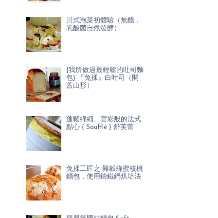
川式泡菜初體驗（無醋，
乳酸菌自然發酵）
{我所做過最輕鬆的吐司麵
包} 『免揉』白吐司（開
蓋山形）
蓬鬆綿細、雲彩般的法式
點心 { Soufflé } 舒芙蕾
免揉工匠之 雜穀蜂蜜核桃
麵包，使用鑄鐵鍋烘培法