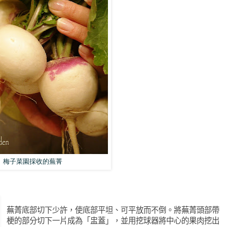
梅子菜園採收的蕪菁
蕪菁底部切下少許，使底部平坦、可平放而不倒。將蕪菁頭部帶
梗的部分切下一片成為「盅蓋」，並用挖球器將中心的果肉挖出