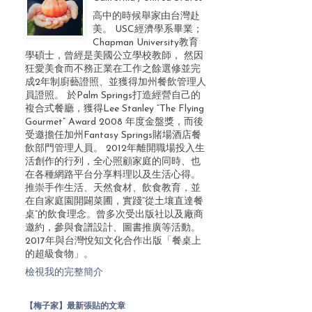
高中的時候舉家由台灣赴
美。 USC經濟學系畢業；
Chapman University教育
學碩士，曾經是美國公立學校教師， 然因
狂愛美食而不務正業在工作之餘選修並完
成2年制廚藝證照、並獲得加州餐飲管理人
員證照。 於Palm Springs打造經營自己的
複合式餐廳，獲得Lee Stanley “The Flying
Gourmet” Award 2008 年度金盤獎，而後
受邀擔任加州Fantasy Springs賭場酒店餐
飲部門管理人員。 2012年離開職場投入生
活創作的行列，全心照顧家庭的同時、也
在各種網路平台分享料理以及生活心得。
推崇手作生活、天然食材、飲食教育，並
在自家庭園開闢菜圃，實踐“從土壤直達餐
桌”的飲食理念。曾多次受出版社以及廠商
邀約，參與食譜設計、圖書推廣等活動。
2017年與台灣悅知文化合作出版「餐桌上
的超級食物」。
檢視我的完整簡介
【梅子家】最新張貼的文章