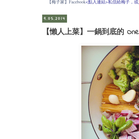
【梅子家】Facebook
<點入連結>私信給梅子，或是電郵至
9.05.2014
【懶人上菜】一鍋到底的 One Po