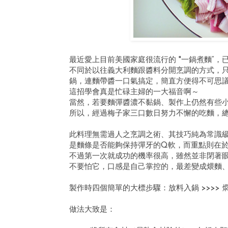
最近愛上目前美國家庭很流行的 "一鍋煮麵“，
不同於以往義大利麵跟醬料分開烹調的方式，只
鍋，連麵帶醬一口氣搞定，簡直方便得不可思
這招學會真是忙碌主婦的一大福音啊～
當然，若要麵彈醬濃不黏鍋、製作上仍然有些
所以，經過梅子家三口數日努力不懈的吃麵，
此料理無需過人之烹調之術、其技巧純為常識
是麵條是否能夠保持彈牙的Q軟，而重點則在
不過第一次就成功的機率很高，雖然並非閉著
不要怕它，口感是自己掌控的，最差變成煨麵、味
製作時四個簡單的大標步驟：放料入鍋 >>>> 燜煮
做法大致是：