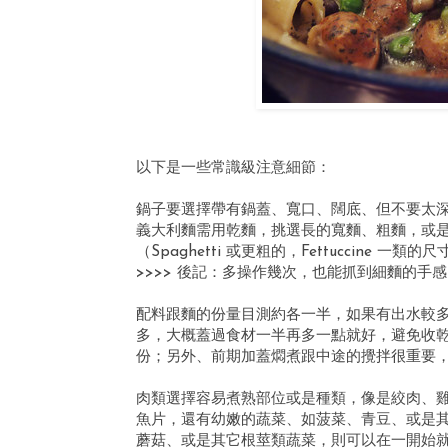
以下是一些常識級注意細節：
鍋子要選擇帶有鍋蓋、寬口、闊底、但不要太
義大利麵需用乾麵，挑選長的寬麵、粗麵，或
（Spaghetti 或更粗的，Fettuccine 一類的
>>>> 後記：多操作幾次，也能抓到細麵的手
配料跟麵的份量目測約各一半，如果有出水較
多，大概蓋過食材一半再多一點就好，避免收
份；另外、前期加蓋燜煮跟中途的攪拌很重要
肉類選擇容易煮熟部位或是種類，像是絞肉、
魚片，還有幼嫩的蔬菜、如菠菜、青豆、或是
蘑菇、或是其它根莖類蔬菜，則可以在一開始