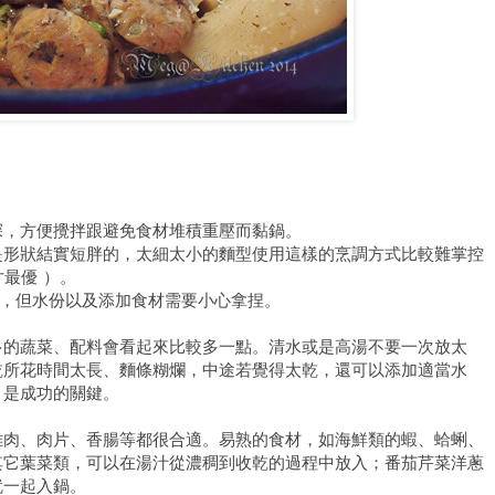
深，方便攪拌跟避免食材堆積重壓而黏鍋。
是形狀結實短胖的，太細太小的麵型使用這樣的烹調方式比較難掌控
尺寸最優 ）。
感，但水份以及添加食材需要小心拿捏。
多的蔬菜、配料會看起來比較多一點。清水或是高湯不要一次放太
乾所花時間太長、麵條糊爛，中途若覺得太乾，還可以添加適當水
，是成功的關鍵。
雞肉、肉片、香腸等都很合適。易熟的食材，如海鮮類的蝦、蛤蜊、
其它葉菜類，可以在湯汁從濃稠到收乾的過程中放入；番茄芹菜洋蔥
就一起入鍋。