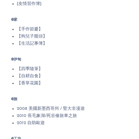
{友情習作簿}
@家
【手作節慶】
【狗兒子饅頭】
【生活記事簿】
@伊甸
【四季隨筆】
【自耕自食】
【香草花園】
@旅
2008 美國新墨西哥州 / 聖大非漫遊
2010 長毛象湖/死谷修旅車之旅
2012 自助歐遊
@工坊