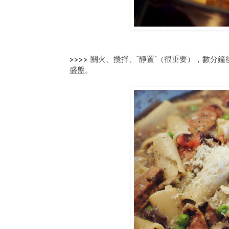
>>>> 關火、攪拌、“靜置”（很重要），數
盛盤。