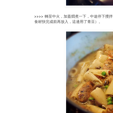
>>>> 轉至中火，加蓋燜煮一下，中途停下攪
食材快完成前再放入，這邊用了青豆）。