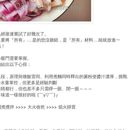
已經接連嘗試了好幾次了。
要將『所有』……是的您沒聽錯，是『所有』材料……統統放進一
議！
小竅門需要掌握。
總結出以下心得：
級段，原理與燉飯雷同、利用煮麵同時釋出的澱粉使醬汁濃厚，挑戰
於水量掌控，但更多是經驗判斷
眼睛都行，但也差不多只需睜一眼、閉一眼～～～
道一樣很好的啦 (￣y▽￣)╭
攪拌 >>>> 大火收乾 >>>> 熄火靜置