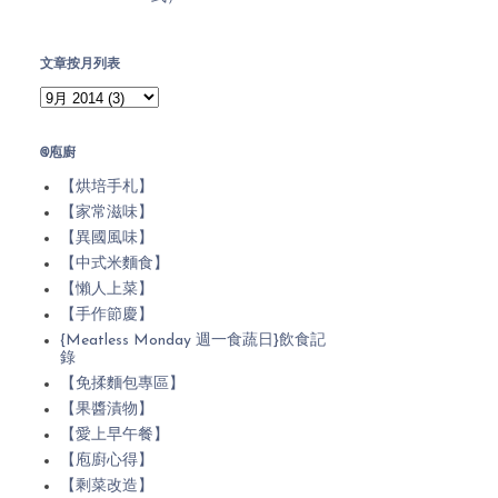
文章按月列表
@庖廚
【烘培手札】
【家常滋味】
【異國風味】
【中式米麵食】
【懶人上菜】
【手作節慶】
{Meatless Monday 週一食蔬日}飲食記
錄
【免揉麵包專區】
【果醬漬物】
【愛上早午餐】
【庖廚心得】
【剩菜改造】