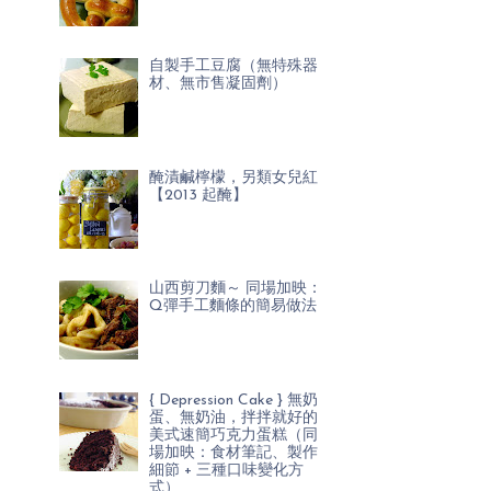
自製手工豆腐（無特殊器
材、無市售凝固劑）
醃漬鹹檸檬，另類女兒紅
【2013 起醃】
山西剪刀麵～ 同場加映：
Q彈手工麵條的簡易做法
{ Depression Cake } 無奶
蛋、無奶油，拌拌就好的
美式速簡巧克力蛋糕（同
場加映：食材筆記、製作
細節 + 三種口味變化方
式）