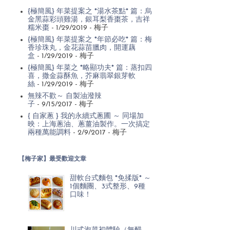
{極簡風} 年菜提案之 *湯水茶點* 篇：烏
金黑蒜彩頭雞湯，銀耳梨香棗茶，吉祥
糯米棗
- 1/29/2019
- 梅子
{極簡風} 年菜提案之 *年節必吃* 篇：梅
香珍珠丸，金花蒜苗臘肉，開運藕
盒
- 1/29/2019
- 梅子
{極簡風} 年菜之 *略顯功夫* 篇：蒸扣四
喜，撒金蒜酥魚，芥麻翡翠銀芽軟
絲
- 1/29/2019
- 梅子
無辣不歡～ 自製油潑辣
子
- 9/15/2017
- 梅子
{ 自家蔥 } 我的永續式蔥圃 ～ 同場加
映：上海蔥油、蔥薑油製作。一次搞定
兩種萬能調料
- 2/9/2017
- 梅子
【梅子家】最受歡迎文章
甜軟台式麵包 *免揉版* ～
1個麵團、3式整形、9種
口味！