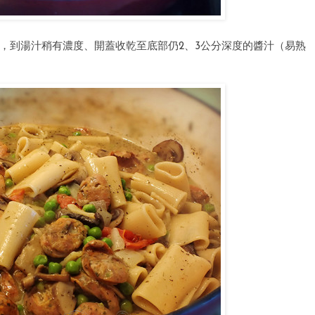
拌，到湯汁稍有濃度、開蓋收乾至底部仍2、3公分深度的醬汁（易熟