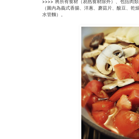
>>>> 將所有食材（易熟食材除外）、包括
（圖內為義式香腸、洋蔥、蘑菇片、酸豆、乾
水管麵）。