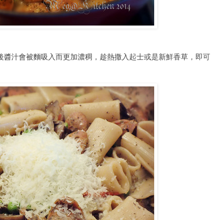
分鐘後醬汁會被麵吸入而更加濃稠，趁熱撒入起士或是新鮮香草，即可