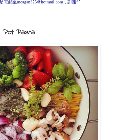
meagan823@hotmail.com，謝謝^^
t Pasta