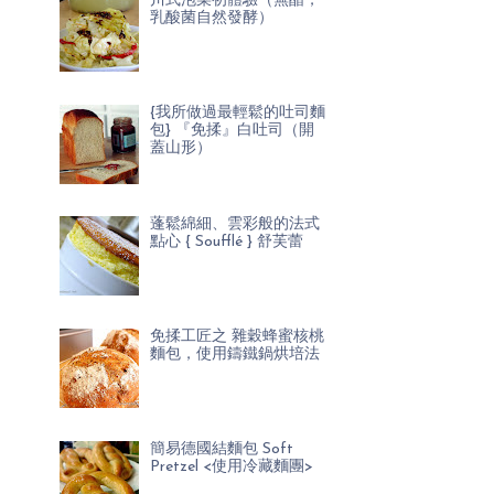
川式泡菜初體驗（無醋，
乳酸菌自然發酵）
{我所做過最輕鬆的吐司麵
包} 『免揉』白吐司（開
蓋山形）
蓬鬆綿細、雲彩般的法式
點心 { Soufflé } 舒芙蕾
免揉工匠之 雜穀蜂蜜核桃
麵包，使用鑄鐵鍋烘培法
簡易德國結麵包 Soft
Pretzel <使用冷藏麵團>