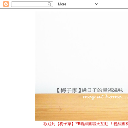
歡迎到
【梅子家】FB粉絲團
聊天互動
！粉絲團