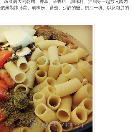
肉類、蔬菜義大利乾麵、香草、辛香料、調味料、油脂等一起放入鍋內
燥的羅勒跟蒔蘿、胡椒粉、番茄、少許的鹽、奶油一塊、以及粗胖的