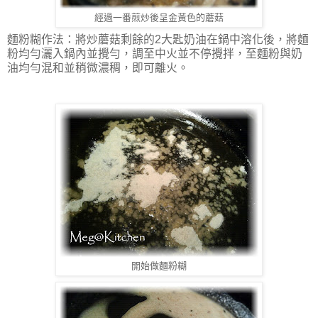
經過一番煎炒後呈金黃色的蘑菇
麵粉糊作法：將炒蘑菇剩餘的2大匙奶油在鍋中溶化後，將麵
粉均勻灑入鍋內並攪勻，調至中火並不停攪拌，至麵粉與奶
油均勻混和並稍微濃稠，即可離火。
開始做麵粉糊