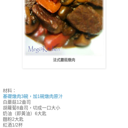
法式蘑菇燉肉
材料：
基礎燉肉3碗，加1碗燉肉原汁
白蘑菇12盎司
胡蘿蔔8盎司，切成一口大小
奶油（即黃油）6大匙
麵粉2大匙
紅酒1/2杯