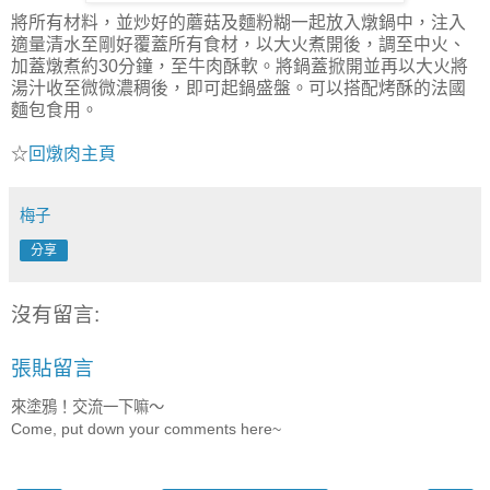
將所有材料，並炒好的蘑菇及麵粉糊一起放入燉鍋中，注入
適量清水至剛好覆蓋所有食材，以大火煮開
後
，調至中火、
加蓋燉煮約30分鐘，至牛肉酥軟。將鍋蓋掀開並再以大火將
湯汁收至微微濃稠後，即可起鍋盛盤。可以搭配烤酥的法國
麵包食用。
☆
回燉肉主頁
梅子
分享
沒有留言:
張貼留言
來塗鴉！交流一下嘛～
Come, put down your comments here~