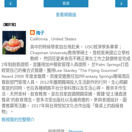
‹
›
首頁
查看網路版
【關於我】
梅子
California , United States
高中的時候舉家由台灣赴美。 USC經濟學系畢業；
Chapman University教育學碩士，曾經是美國公立學校
教師， 然因狂愛美食而不務正業在工作之餘選修並完成
2年制廚藝證照、並獲得加州餐飲管理人員證照。 於Palm Springs打造
經營自己的複合式餐廳，獲得Lee Stanley “The Flying Gourmet”
Award 2008 年度金盤獎，而後受邀擔任加州Fantasy Springs賭場酒店
餐飲部門管理人員。 2012年離開職場投入生活創作的行列，全心照顧
家庭的同時、也在各種網路平台分享料理以及生活心得。 推崇手作生
活、天然食材、飲食教育，並在自家庭園開闢菜圃，實踐“從土壤直達
餐桌”的飲食理念。曾多次受出版社以及廠商邀約，參與食譜設計、圖
書推廣等活動。 2017年與台灣悅知文化合作出版「餐桌上的超級食
物」。
檢視我的完整簡介
技術提供：
Blogger
.