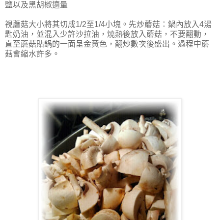
鹽以及黑胡椒適量
視蘑菇大小將其切成1/2至1/4小塊。先炒蘑菇：鍋內放入4湯
匙奶油，並混入少許沙拉油，燒熱後放入蘑菇，不要翻動，
直至蘑菇貼鍋的一面呈金黃色，翻炒數次後盛出。過程中蘑
菇會縮水許多。